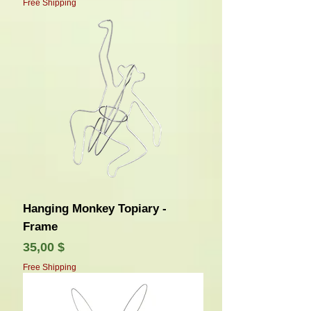
Free Shipping
Hanging Monkey Topiary -
Frame
Τιμή
35,00 $
Free Shipping