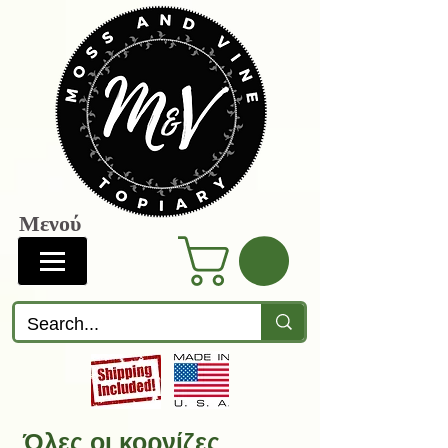
Μενού
Όλες οι κορνίζες