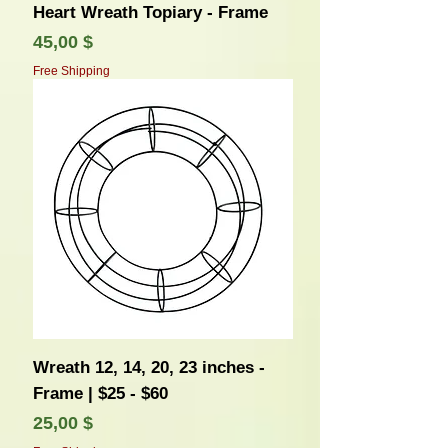
Heart Wreath Topiary - Frame
Τιμή
45,00 $
Free Shipping
Wreath 12, 14, 20, 23 inches -
Frame | $25 - $60
Τιμή
25,00 $