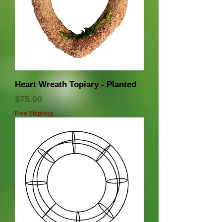
Heart Wreath Topiary - Planted
価格
$75.00
Free Shipping