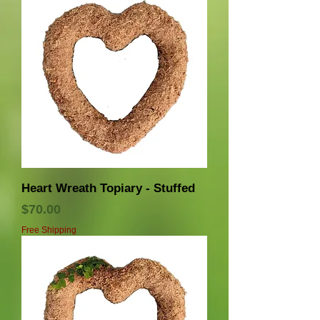
Heart Wreath Topiary - Stuffed
価格
$70.00
Free Shipping