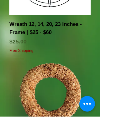
Wreath 12, 14, 20, 23 inches -
Frame | $25 - $60
価格
$25.00
Free Shipping