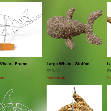
クイックビュー
クイックビュー
Whale - Frame
Large Whale - Stuffed
La
価格
$70.00
$
ping
Free Shipping
Fr