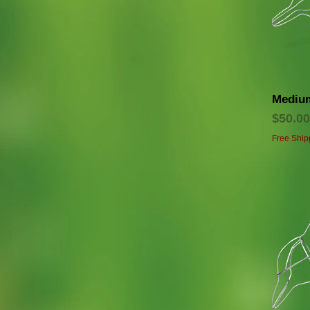
Medium
価格
$50.00
Free Ship