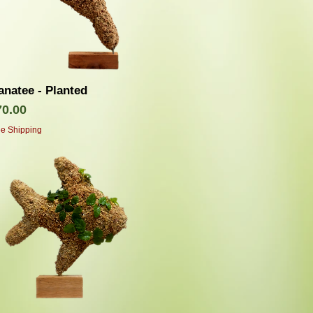
クイックビュー
natee - Planted
価格
70.00
ee Shipping