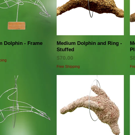
クイックビュー
クイックビュー
 Dolphin - Frame
Medium Dolphin and Ring -
M
Stuffed
P
価格
$70.00
$
ping
Free Shipping
Fr