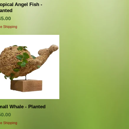
クイックビュー
opical Angel Fish -
lanted
価格
45.00
ee Shipping
クイックビュー
all Whale - Planted
価格
50.00
ee Shipping