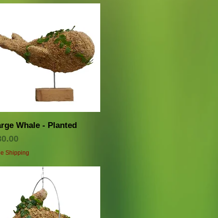
クイックビュー
rge Whale - Planted
価格
80.00
ee Shipping