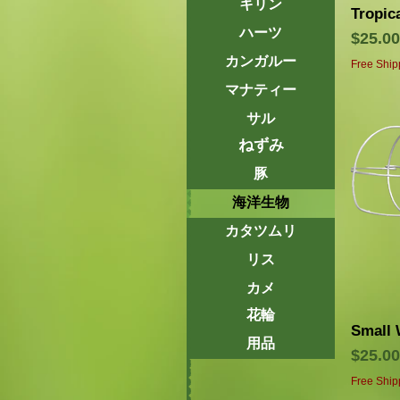
キリン
Tropic
ハーツ
価格
$25.00
カンガルー
Free Ship
マナティー
サル
ねずみ
豚
海洋生物
カタツムリ
リス
カメ
花輪
Small 
用品
価格
$25.00
Free Ship