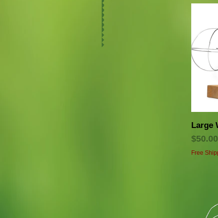
Large 
価格
$50.00
Free Ship