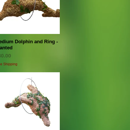
クイックビュー
edium Dolphin and Ring -
lanted
価格
80.00
ee Shipping