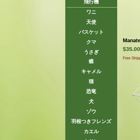
飛行機
ワニ
天使
バスケット
Manate
クマ
価格
$35.00
うさぎ
Free Ship
蝶
キャメル
猫
恐竜
犬
ゾウ
羽根つきフレンズ
カエル