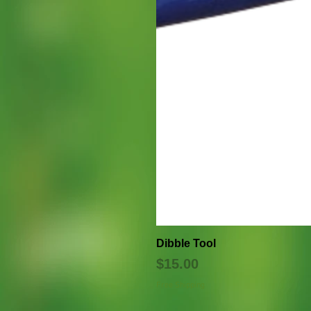
Dibble Tool
価格
$15.00
Free Shipping