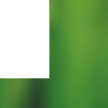
Watering Tray 9 inches
価格
$5.00
Free Shipping