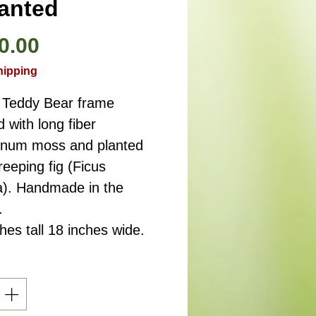
lanted
価
0.00
格
hipping
 Teddy Bear frame 
d with long fiber 
num moss and planted 
reeping fig (Ficus 
a). Handmade in the 
.
hes tall 18 inches wide.