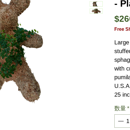
- P
$26
Free S
Large
stuffe
sphag
with c
pumil
U.S.A
25 inc
数量
*