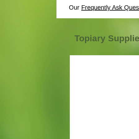
Our
Frequently Ask Ques
Topiary Suppli