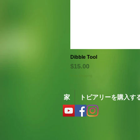
Dibble Tool
価格
$15.00
Free Shipping
家
トピアリーを購入す