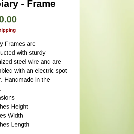
iary - Frame
価
0.00
格
hipping
ry Frames are
ucted with sturdy
ized steel wire and are
led with an electric spot
r. Handmade in the
.
sions
ches Height
hes Width
ches Length