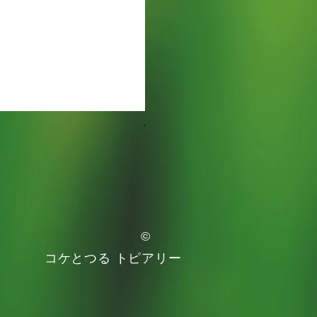
Watering Tray 9 inches
価格
$5.00
Free Shipping
©
コケとつる
トピアリー