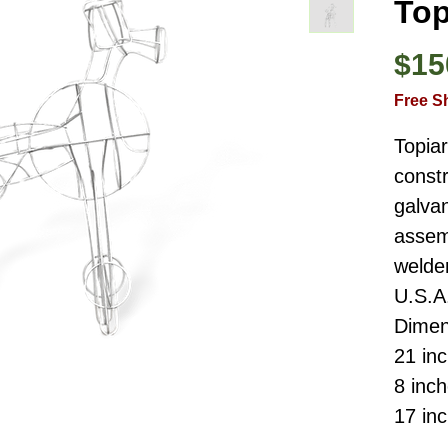
Top
$15
Free S
Topia
constr
galvan
assemb
welde
U.S.A
Dimen
21 in
8 inc
17 in