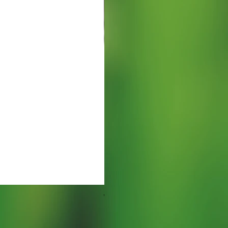
Watering Tray 9 inches
価格
$5.00