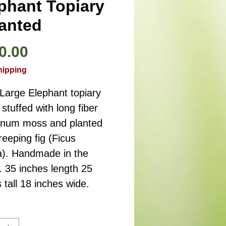
phant Topiary
lanted
価
0.00
格
hipping
Large Elephant topiary 
stuffed with long fiber 
num moss and planted 
reeping fig (Ficus 
a). Handmade in the 
 35 inches length 25 
 tall 18 inches wide.