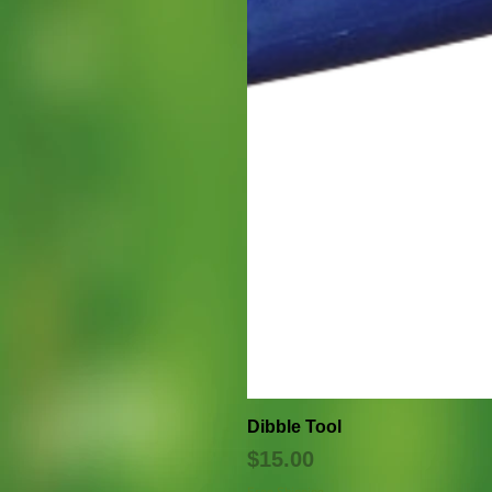
Dibble Tool
価格
$15.00