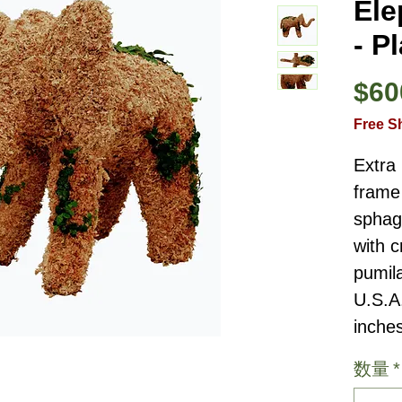
Ele
- P
$60
Free S
Extra 
frame 
sphag
with c
pumil
U.S.A.
inches
数量
*