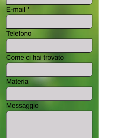
E-mail
Telefono
Come ci hai trovato
Materia
Messaggio