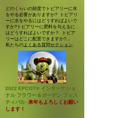
どのくらいの頻度でトピアリーに水
をやる必要がありますか? トピアリ
ーに水をやるにはどうすればよいで
すか?トピアリーに肥料を与えるに
はどうすればよいですか？ トピア
リーはどこに配置できますか?...
私たちの
よくある質問セクション
.
2022 EPCOT® インターナショ
ナル フラワー＆ガーデン フェス
ティバル -
来年もよろしくお願い
します！