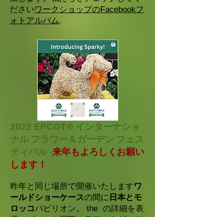
ださい
ワークショップのFacebookフ
ォトアルバム
.
2022 EPCOT® インターナショ
ナル フラワー＆ガーデン フェス
ティバル -
来年もよろしくお願い
します！
昨年と同じ場所で開催いたします
ワ
ールドショーケース
の間に
日本とモ
ロッコ
パビリオン。 the の詳細を表