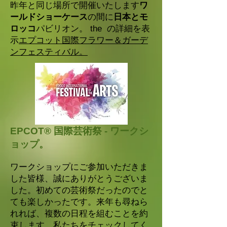
昨年と同じ場所で開催いたします
ワ
ールドショーケース
の間に
日本とモ
ロッコ
パビリオン。 the の詳細を表
示
エプコット国際フラワー＆ガーデ
ンフェスティバル。
EPCOT® 国際芸術祭 - ワークシ
ョップ。
ワークショップにご参加いただきま
した皆様、誠にありがとうございま
した。初めての芸術祭だったのでと
ても楽しかったです。来年も尋ねら
れれば、複数の日程を組むことを約
束します。私たちをチェックしてく