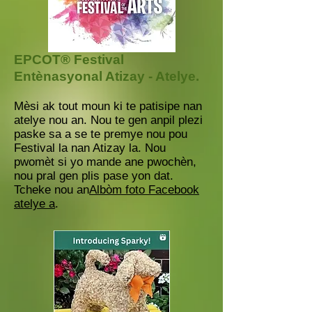
EPCOT® Festival
Entènasyonal Atizay - Atelye.
Mèsi ak tout moun ki te patisipe nan
atelye nou an. Nou te gen anpil plezi
paske sa a se te premye nou pou
Festival la nan Atizay la. Nou
pwomèt si yo mande ane pwochèn,
nou pral gen plis pase yon dat.
Tcheke nou an
Albòm foto Facebook
atelye a
.