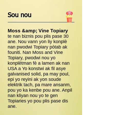
Sou nou
Moss &amp; Vine Topiary
te nan biznis pou plis pase 30
ane. Nou vann yon liy konplè
nan pwodwi Topiary pòtab ak
founiti. Nan Moss and Vine
Topiary, pwodwi nou yo
konplètman fè a lamen ak nan
USA a Yo konstwi ak fil asye
galvanised solid, pa may poul,
epi yo reyini ak yon soude
elektrik tach, pa mare ansanm,
pou yo ka kenbe pou ane. Anpil
nan kliyan nou yo te gen
Topiaries yo pou plis pase dis
ane.