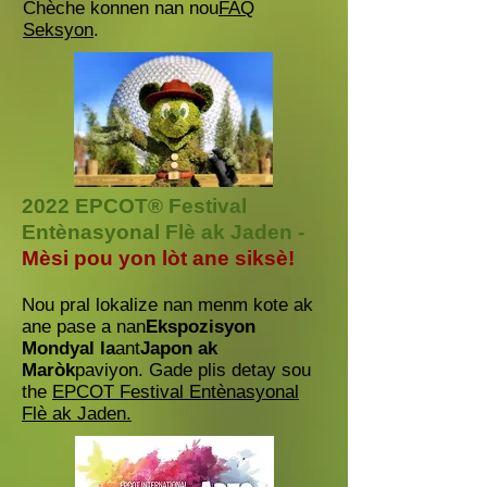
Chèche konnen nan nou
FAQ
Seksyon
.
2022 EPCOT® Festival
Entènasyonal Flè ak Jaden -
Mèsi pou yon lòt ane siksè!
Nou pral lokalize nan menm kote ak
ane pase a nan
Ekspozisyon
Mondyal la
ant
Japon ak
Maròk
paviyon. Gade plis detay sou
the
EPCOT Festival Entènasyonal
Flè ak Jaden.