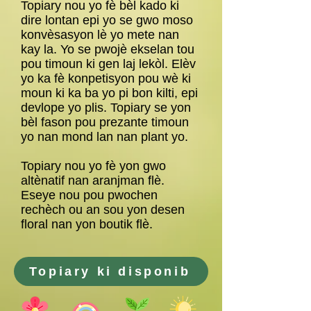
Topiary nou yo fè bèl kado ki
dire lontan epi yo se gwo moso
konvèsasyon lè yo mete nan
kay la. Yo se pwojè ekselan tou
pou timoun ki gen laj lekòl. Elèv
yo ka fè konpetisyon pou wè ki
moun ki ka ba yo pi bon kilti, epi
devlope yo plis. Topiary se yon
bèl fason pou prezante timoun
yo nan mond lan nan plant yo.
Topiary nou yo fè yon gwo
altènatif nan aranjman flè.
Eseye nou pou pwochen
rechèch ou an sou yon desen
floral nan yon boutik flè.
Topiary ki disponib