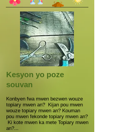
​Kesyon yo poze
souvan
Konbyen fwa mwen bezwen wouze
topiary mwen an? Kijan pou mwen
wouze topiary mwen an? Kouman
pou mwen fekonde topiary mwen an?
Ki kote mwen ka mete Topiary mwen
an?...