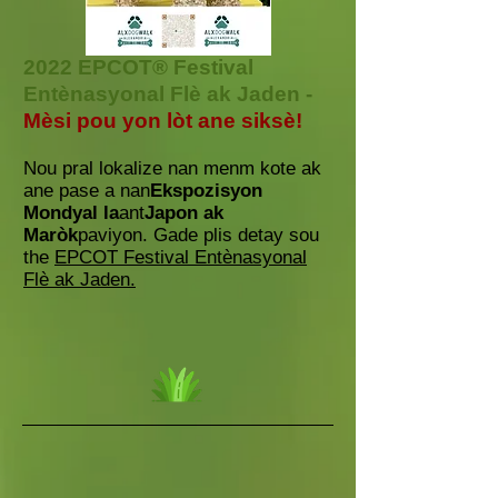
2022 EPCOT® Festival
Entènasyonal Flè ak Jaden -
Mèsi pou yon lòt ane siksè!
Nou pral lokalize nan menm kote ak
ane pase a nan
Ekspozisyon
Mondyal la
ant
Japon ak
Maròk
paviyon. Gade plis detay sou
the
EPCOT Festival Entènasyonal
Flè ak Jaden.