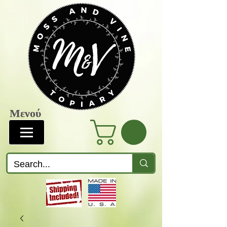
Μενού