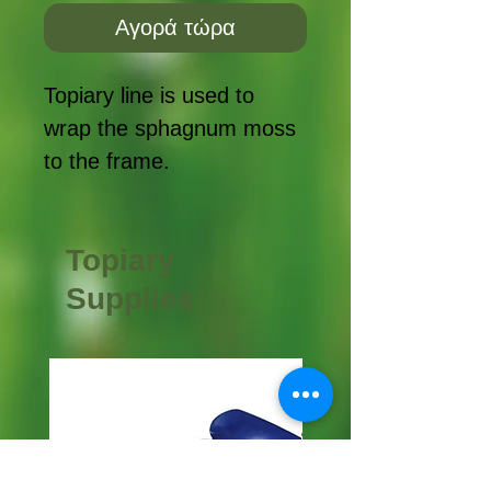
Αγορά τώρα
Topiary line is used to
wrap the sphagnum moss
to the frame.
Topiary
Supplies