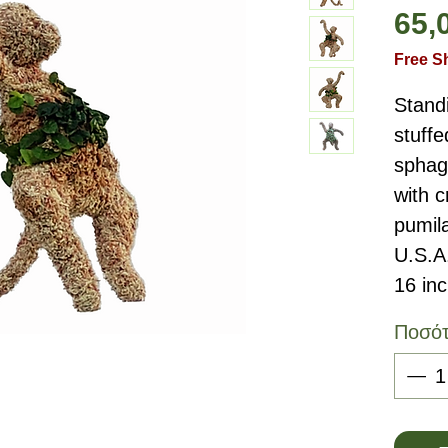
65,
Free S
Stand
stuffe
sphag
with c
pumil
U.S.A
16 in
Ποσό