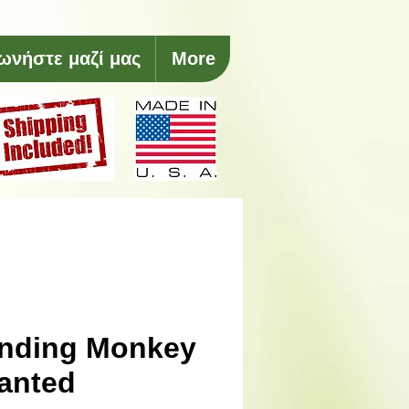
ωνήστε μαζί μας
More
nding Monkey
lanted