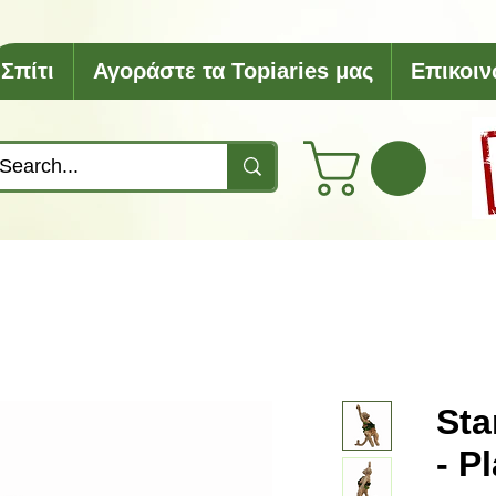
Σπίτι
Αγοράστε τα Topiaries μας
Επικοιν
Sta
- P