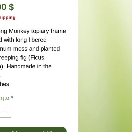
Τιμή
00 $
hipping
ing Monkey topiary frame
d with long fibered
num moss and planted
reeping fig (Ficus
a). Handmade in the
.
ches
τητα
*