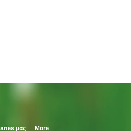
Γρήγορη προβολή
aries μας
More