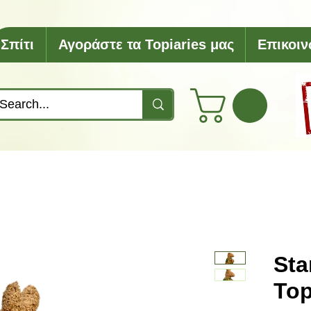
Σπίτι
Αγοράστε τα Topiaries μας
Επικοιν
Sta
Top