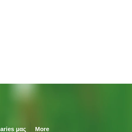
Γρήγορη προβολή
aries μας
More