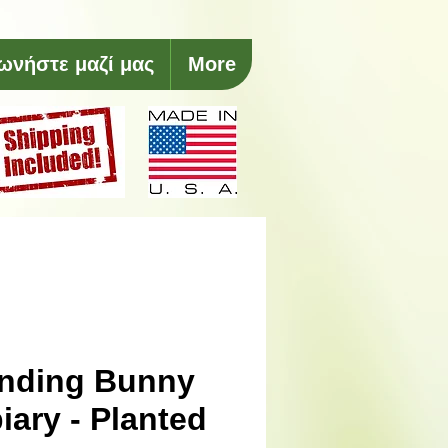
ωνήστε μαζί μας
More
nding Bunny
iary - Planted