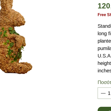
120
Free S
Standi
long 
plante
pumil
U.S.A
height
inches
Ποσό