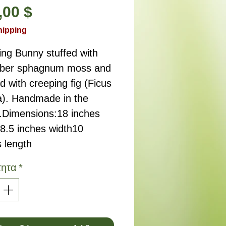
Τιμή
,00 $
hipping
ng Bunny stuffed with 
fiber sphagnum moss and 
d with creeping fig (Ficus 
a). Handmade in the 
.Dimensions:18 inches 
8.5 inches width10 
 length
τητα
*