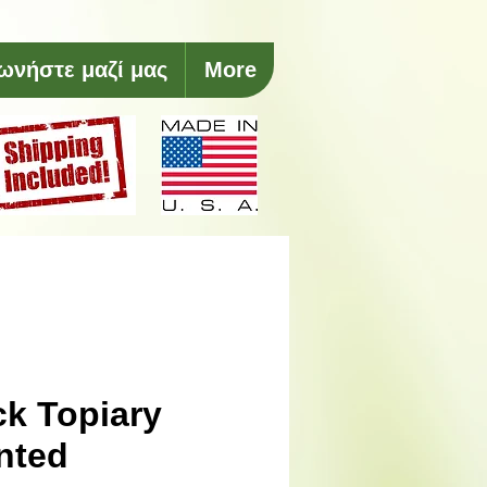
ωνήστε μαζί μας
More
k Topiary
nted