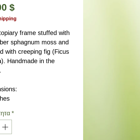
Τιμή
00 $
hipping
opiary frame stuffed with
fiber sphagnum moss and
d with creeping fig (Ficus
a). Handmade in the
.
sions:
ches
τητα
*