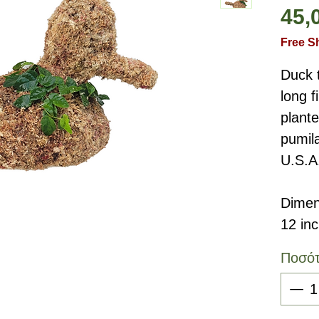
45,
Free S
Duck t
long 
plante
pumil
U.S.A
Dimen
12 in
Ποσό